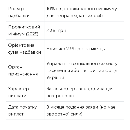
Розмір
10% від прожиткового мінімуму
надбавки
для непрацездатних осіб
Прожитковий
2 361 грн
мінімум (2025)
Орієнтовна
Близько 236 грн на місяць
сума надбавки
Управління соціального захисту
Орган
населення або Пенсійний фонд
призначення
України
Характер
Загальнодержавна, єдина для
виплати
всіх регіонів
Дата початку
З місяця подання заяви (не має
виплат
зворотної сили)