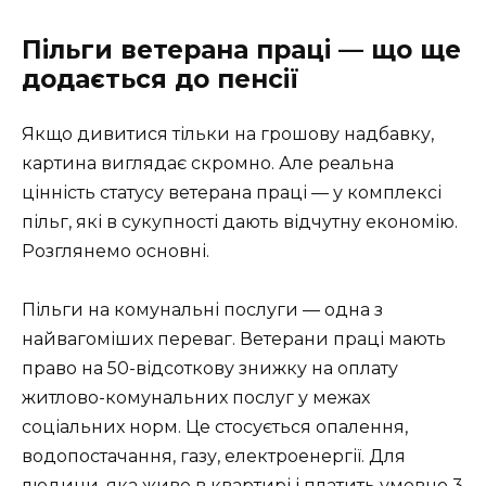
Пільги ветерана праці — що ще
додається до пенсії
Якщо дивитися тільки на грошову надбавку,
картина виглядає скромно. Але реальна
цінність статусу ветерана праці — у комплексі
пільг, які в сукупності дають відчутну економію.
Розглянемо основні.
Пільги на комунальні послуги — одна з
найвагоміших переваг. Ветерани праці мають
право на 50-відсоткову знижку на оплату
житлово-комунальних послуг у межах
соціальних норм. Це стосується опалення,
водопостачання, газу, електроенергії. Для
людини, яка живе в квартирі і платить умовно 3