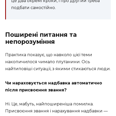
це два окремі кроки, і про другий треба
подбати самостійно.
Поширені питання та
непорозуміння
Практика показує, що навколо цієї теми
накопичилося чимало плутанини. Ось
найтиповіші ситуації, з якими стикаються люди.
Чи нараховується надбавка автоматично
після присвоєння звання?
Ні. Це, мабуть, найпоширеніша помилка.
Присвоєння звання і нарахування надбавки —