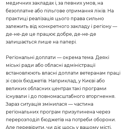
медичних закладах і, за певних умов, на
безоплатне або пільгове отримання ліків. На
практиці реалізація цього права сильно
залежить від конкретного закладу і регіону —
де-не-де це працює добре, де-не-де
залишається лише на папері.
Регіональні доплати — окрема тема. Деякі
міські ради або обласні адміністрації
встановлюють власні доплати ветеранам праці
зі своїх бюджетів. Наприклад, у Києві або
великих обласних центрах такі програми
існували і до повномасштабного вторгнення.
Зараз ситуація змінилася — частина
регіональних програм призупинена через
перерозподіл бюджетів на потреби оборони.
Але перевірити, чи діє щось у вашому місті,