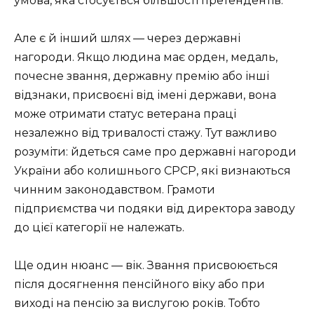
умова, яка стосується більшості претендентів.
Але є й інший шлях — через державні
нагороди. Якщо людина має орден, медаль,
почесне звання, державну премію або інші
відзнаки, присвоєні від імені держави, вона
може отримати статус ветерана праці
незалежно від тривалості стажу. Тут важливо
розуміти: йдеться саме про державні нагороди
України або колишнього СРСР, які визнаються
чинним законодавством. Грамоти
підприємства чи подяки від директора заводу
до цієї категорії не належать.
Ще один нюанс — вік. Звання присвоюється
після досягнення пенсійного віку або при
виході на пенсію за вислугою років. Тобто