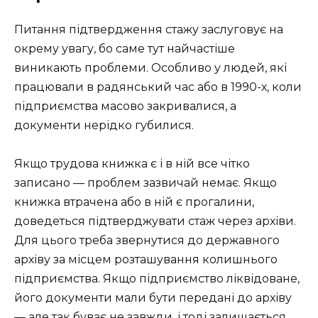
Питання підтвердження стажу заслуговує на
окрему увагу, бо саме тут найчастіше
виникають проблеми. Особливо у людей, які
працювали в радянський час або в 1990-х, коли
підприємства масово закривалися, а
документи нерідко губилися.
Якщо трудова книжка є і в ній все чітко
записано — проблем зазвичай немає. Якщо
книжка втрачена або в ній є прогалини,
доведеться підтверджувати стаж через архіви.
Для цього треба звернутися до державного
архіву за місцем розташування колишнього
підприємства. Якщо підприємство ліквідоване,
його документи мали бути передані до архіву
— але так буває не завжди, і тоді залишається