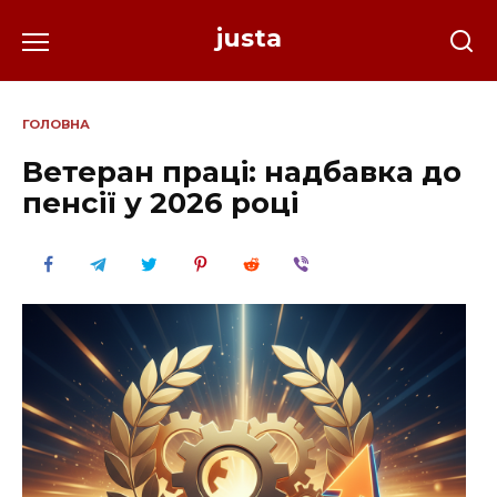
Перейти
justa
до
вмісту
ГОЛОВНА
Ветеран праці: надбавка до
пенсії у 2026 році