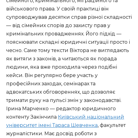
сімейного, кримінального, міграційного та
військового права. У своїй практиці він
супроводжував десятки справ різної складності
— від сімейних спорів до захисту прав у
кримінальних провадженнях. Його підхід —
пояснювати складні юридичні ситуації просто і
чесно. Саме тому тексти Віктора не виглядають
як витяги з законів, а читаються як порада
людини, яка вже проходила через подібні
кейси. Він регулярно бере участь у
професійних заходах, семінарах та
адвокатських обговореннях, що дозволяє
тримати руку на пульсі змін у законодавстві.
Ірина Марченко — редактор юридичного
контенту Закінчила
Київський національний
університет імені Тараса Шевченка
, факультет
журналістики. Має досвід роботи з