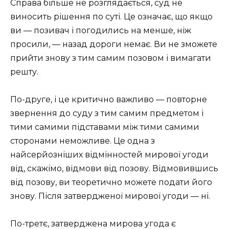
Справа більше не розглядається, суд не
виносить рішення по суті. Це означає, що якщо
ви — позивач і погодились на менше, ніж
просили, — назад дороги немає. Ви не зможете
прийти знову з тим самим позовом і вимагати
решту.
По-друге, і це критично важливо — повторне
звернення до суду з тим самим предметом і
тими самими підставами між тими самими
сторонами неможливе. Це одна з
найсерйозніших відмінностей мирової угоди
від, скажімо, відмови від позову. Відмовившись
від позову, ви теоретично можете подати його
знову. Після затвердженої мирової угоди — ні.
По-третє, затверджена мирова угода є