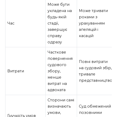
Може бути
укладена на
Може тривати
будь-якій
роками з
Час
стадії,
урахуванням
завершує
апеляцій і
справу
касацій
одразу
Часткове
повернення
Повні витрати
судового
на судовий збір,
Витрати
збору,
тривале
менше
представництво
витрат на
адвоката
Сторони самі
визначають
Суд обмежений
умови,
позовними
Гнучкість умов