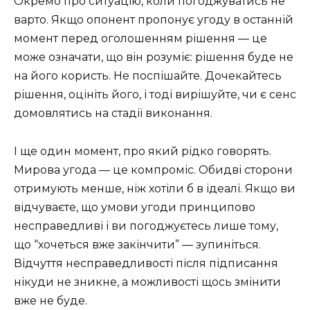
Окремо про ситуацію, коли погоджуватись не
варто. Якщо опонент пропонує угоду в останній
момент перед оголошенням рішення — це
може означати, що він розуміє: рішення буде не
на його користь. Не поспішайте. Дочекайтесь
рішення, оцініть його, і тоді вирішуйте, чи є сенс
домовлятись на стадії виконання.
І ще один момент, про який рідко говорять.
Мирова угода — це компроміс. Обидві сторони
отримують менше, ніж хотіли б в ідеалі. Якщо ви
відчуваєте, що умови угоди принципово
несправедливі і ви погоджуєтесь лише тому,
що “хочеться вже закінчити” — зупиніться.
Відчуття несправедливості після підписання
нікуди не зникне, а можливості щось змінити
вже не буде.