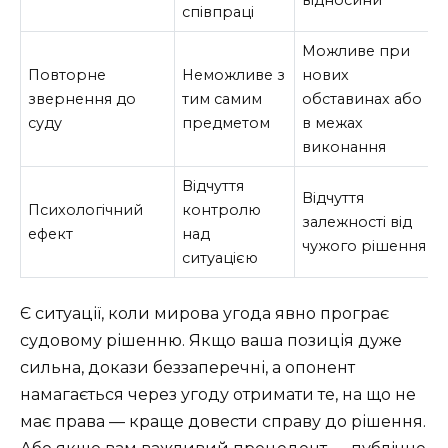
відносини
співпраці
Можливе при
Повторне
Неможливе з
нових
звернення до
тим самим
обставинах або
суду
предметом
в межах
виконання
Відчуття
Відчуття
Психологічний
контролю
залежності від
ефект
над
чужого рішення
ситуацією
Є ситуації, коли мирова угода явно програє
судовому рішенню. Якщо ваша позиція дуже
сильна, докази беззаперечні, а опонент
намагається через угоду отримати те, на що не
має права — краще довести справу до рішення.