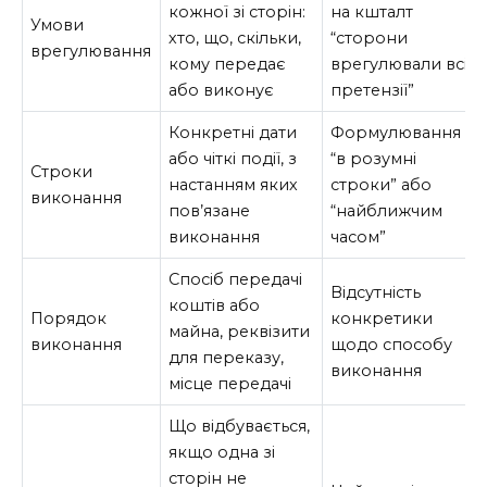
кожної зі сторін:
на кшталт
Умови
хто, що, скільки,
“сторони
врегулювання
кому передає
врегулювали всі
або виконує
претензії”
Конкретні дати
Формулювання
або чіткі події, з
“в розумні
Строки
настанням яких
строки” або
виконання
пов’язане
“найближчим
виконання
часом”
Спосіб передачі
Відсутність
коштів або
Порядок
конкретики
майна, реквізити
виконання
щодо способу
для переказу,
виконання
місце передачі
Що відбувається,
якщо одна зі
сторін не