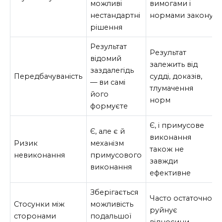
можливі
вимогами і
нестандартні
нормами закону
рішення
Результат
Результат
відомий
залежить від
заздалегідь
Передбачуваність
судді, доказів,
— ви самі
тлумачення
його
норм
формуєте
Є, і примусове
Є, але є й
виконання
Ризик
механізм
також не
невиконання
примусового
завжди
виконання
ефективне
Зберігається
Часто остаточно
Стосунки між
можливість
руйнує
сторонами
подальшої