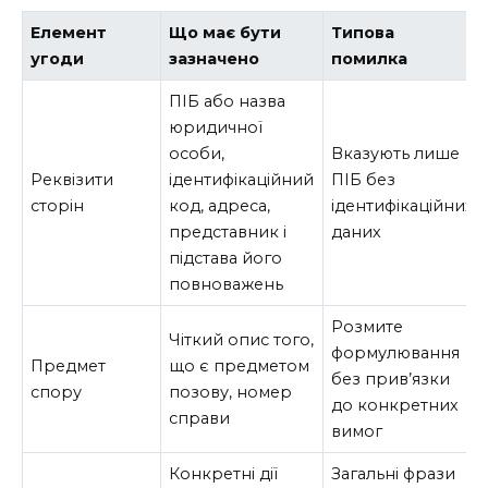
Елемент
Що має бути
Типова
угоди
зазначено
помилка
ПІБ або назва
юридичної
особи,
Вказують лише
Реквізити
ідентифікаційний
ПІБ без
сторін
код, адреса,
ідентифікаційних
представник і
даних
підстава його
повноважень
Розмите
Чіткий опис того,
формулювання
Предмет
що є предметом
без прив’язки
спору
позову, номер
до конкретних
справи
вимог
Конкретні дії
Загальні фрази