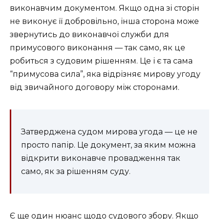
виконавчим документом. Якщо одна зі сторін
не виконує її добровільно, інша сторона може
звернутись до виконавчої служби для
примусового виконання — так само, як це
робиться з судовим рішенням. Це і є та сама
“примусова сила”, яка відрізняє мирову угоду
від звичайного договору між сторонами.
Затверджена судом мирова угода — це не
просто папір. Це документ, за яким можна
відкрити виконавче провадження так
само, як за рішенням суду.
Є ще один нюанс щодо судового збору. Якщо