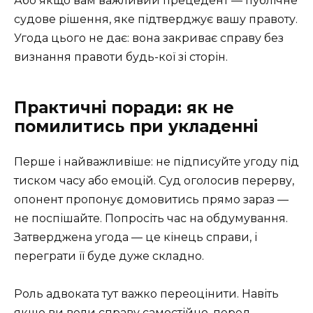
Або якщо вам важливий прецедент — публічне
судове рішення, яке підтверджує вашу правоту.
Угода цього не дає: вона закриває справу без
визнання правоти будь-кої зі сторін.
Практичні поради: як не
помилитись при укладенні
Перше і найважливіше: не підписуйте угоду під
тиском часу або емоцій. Суд оголосив перерву,
опонент пропонує домовитись прямо зараз —
не поспішайте. Попросіть час на обдумування.
Затверджена угода — це кінець справи, і
переграти її буде дуже складно.
Роль адвоката тут важко переоцінити. Навіть
якщо ви вели справу самостійно, перед