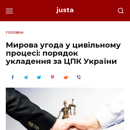
Перейти
justa
до
вмісту
ГОЛОВНА
Мирова угода у цивільному
процесі: порядок
укладення за ЦПК України