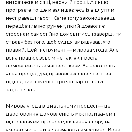
витрачаєте місяці, нерви й гроші. А якщо
програєте, то ще й залишаєтесь із відчуттям
несправедливості. Саме тому законодавець
передбачив інструмент, який дозволяє
сторонам самостійно домовитись і завершити
справу без того, щоб суддя вирішував, хто
правий. Цей інструмент — мирова угода. Але
вона працює зовсім не так, як проста
домовленість за чашкою кави. За нею стоїть
чітка процедура, правові наслідки і кілька
підводних каменів, про які варто знати
заздалегідь.
Мирова угода в цивільному процесі — це
двостороння домовленість між позивачем і
відповідачем про врегулювання спору на
умовах, які вони визначають самостійно. Вона