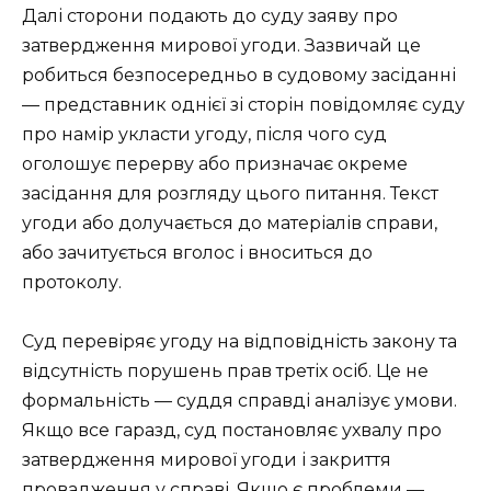
Далі сторони подають до суду заяву про
затвердження мирової угоди. Зазвичай це
робиться безпосередньо в судовому засіданні
— представник однієї зі сторін повідомляє суду
про намір укласти угоду, після чого суд
оголошує перерву або призначає окреме
засідання для розгляду цього питання. Текст
угоди або долучається до матеріалів справи,
або зачитується вголос і вноситься до
протоколу.
Суд перевіряє угоду на відповідність закону та
відсутність порушень прав третіх осіб. Це не
формальність — суддя справді аналізує умови.
Якщо все гаразд, суд постановляє ухвалу про
затвердження мирової угоди і закриття
провадження у справі. Якщо є проблеми —