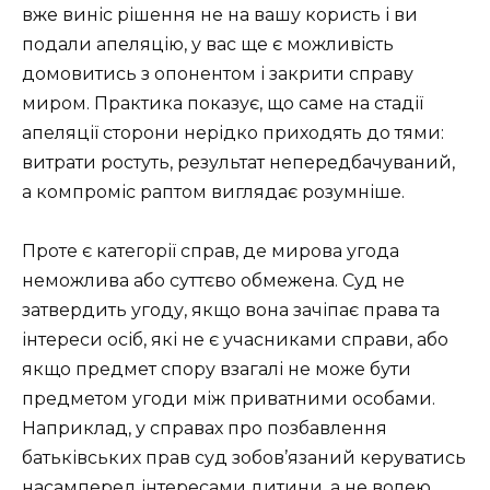
вже виніс рішення не на вашу користь і ви
подали апеляцію, у вас ще є можливість
домовитись з опонентом і закрити справу
миром. Практика показує, що саме на стадії
апеляції сторони нерідко приходять до тями:
витрати ростуть, результат непередбачуваний,
а компроміс раптом виглядає розумніше.
Проте є категорії справ, де мирова угода
неможлива або суттєво обмежена. Суд не
затвердить угоду, якщо вона зачіпає права та
інтереси осіб, які не є учасниками справи, або
якщо предмет спору взагалі не може бути
предметом угоди між приватними особами.
Наприклад, у справах про позбавлення
батьківських прав суд зобов’язаний керуватись
насамперед інтересами дитини, а не волею