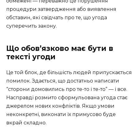
обмежені — переважно це порушення
процедури затвердження або виявлення
обставин, які свідчать про те, що угода
суперечить закону.
Що обов’язково має бути в
тексті угоди
Це той блок, де більшість людей припускається
помилок. Здається, що достатньо написати
“сторони домовились про те-то і те-то” — і все.
Насправді розмито сформульована угода стає
джерелом нових конфліктів. Якщо умови
неконкретні, виконати їх примусово буде
вкрай складно.