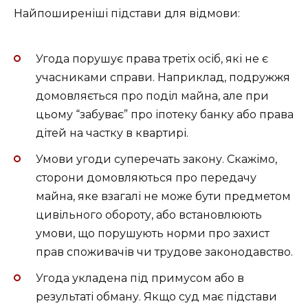
Найпоширеніші підстави для відмови:
Угода порушує права третіх осіб, які не є
учасниками справи. Наприклад, подружжя
домовляється про поділ майна, але при
цьому “забуває” про іпотеку банку або права
дітей на частку в квартирі.
Умови угоди суперечать закону. Скажімо,
сторони домовляються про передачу
майна, яке взагалі не може бути предметом
цивільного обороту, або встановлюють
умови, що порушують норми про захист
прав споживачів чи трудове законодавство.
Угода укладена під примусом або в
результаті обману. Якщо суд має підстави