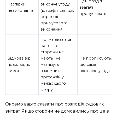
Цей розділ
Наслідки
виконує угоду
взагалі
невиконання
(штрафні санкції,
пропускають
порядок
примусового
виконання)
Пряма вказівка
на те, що
сторони не
Відмова від
мають і не
Не прописують,
подальших
матимуть
що саме
вимог
взаємних
охоплює угода
претензій у
межах цього
спору
Окремо варто сказати про розподіл судових
витрат. Якщо сторони не домовились про це в