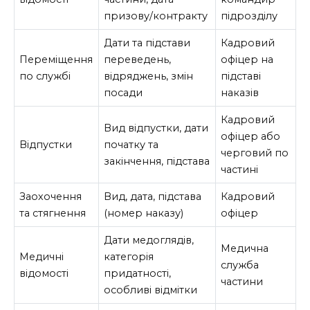
призову/контракту
підрозділу
Дати та підстави
Кадровий
Переміщення
переведень,
офіцер на
по службі
відряджень, змін
підставі
посади
наказів
Кадровий
Вид відпустки, дати
офіцер або
Відпустки
початку та
черговий по
закінчення, підстава
частині
Заохочення
Вид, дата, підстава
Кадровий
та стягнення
(номер наказу)
офіцер
Дати медоглядів,
Медична
Медичні
категорія
служба
відомості
придатності,
частини
особливі відмітки