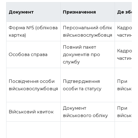
Документ
Призначення
Де збер
Форма №5 (облікова
Персональний облік
Кадрови
картка)
військовослужбовця
частини
Повний пакет
Кадрови
Особова справа
документів про
частини
службу
Посвідчення особи
Підтвердження
При
військовослужбовця
особи та статусу
військо
Документ
При
Військовий квиток
військового обліку
військо