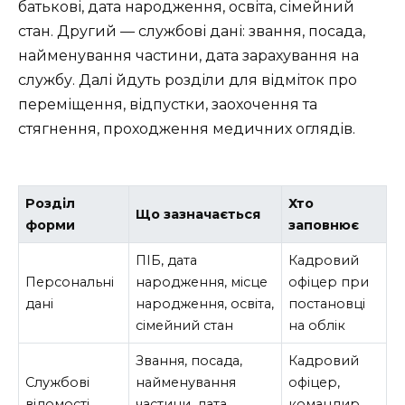
батькові, дата народження, освіта, сімейний
стан. Другий — службові дані: звання, посада,
найменування частини, дата зарахування на
службу. Далі йдуть розділи для відміток про
переміщення, відпустки, заохочення та
стягнення, проходження медичних оглядів.
Розділ
Хто
Що зазначається
форми
заповнює
ПІБ, дата
Кадровий
Персональні
народження, місце
офіцер при
дані
народження, освіта,
постановці
сімейний стан
на облік
Звання, посада,
Кадровий
Службові
найменування
офіцер,
відомості
частини, дата
командир