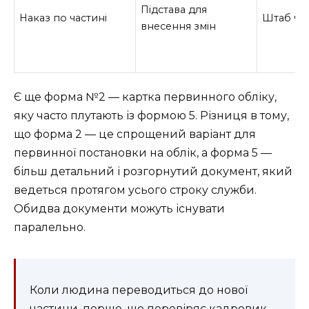
Підстава для
Наказ по частині
Штаб ча
внесення змін
Є ще форма №2 — картка первинного обліку,
яку часто плутають із формою 5. Різниця в тому,
що форма 2 — це спрощений варіант для
первинної постановки на облік, а форма 5 —
більш детальний і розгорнутий документ, який
ведеться протягом усього строку служби.
Обидва документи можуть існувати
паралельно.
Коли людина переводиться до нової
частини, перше, що перевіряє кадровик,