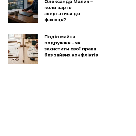
Олександр Малик –
коли варто
звертатися до
фахівця?
Поділ майна
подружжя – як
захистити свої права
без зайвих конфліктів