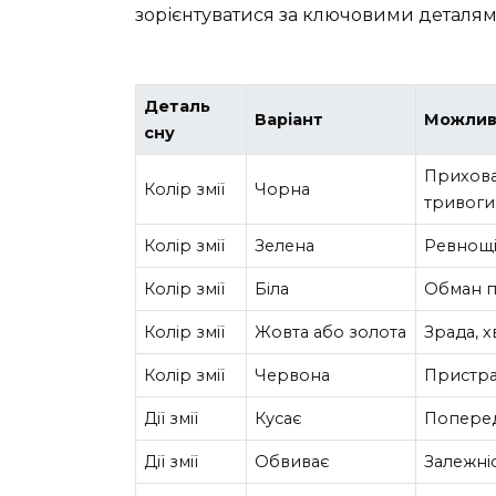
зорієнтуватися за ключовими деталям
Деталь
Варіант
Можлив
сну
Прихован
Колір змії
Чорна
тривоги
Колір змії
Зелена
Ревнощі,
Колір змії
Біла
Обман п
Колір змії
Жовта або золота
Зрада, х
Колір змії
Червона
Пристрас
Дії змії
Кусає
Поперед
Дії змії
Обвиває
Залежніс