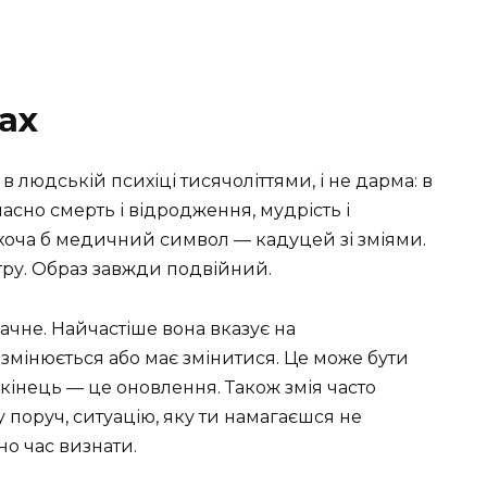
нах
в людській психіці тисячоліттями, і не дарма: в
асно смерть і відродження, мудрість і
й хоча б медичний символ — кадуцей зі зміями.
атру. Образ завжди подвійний.
ачне. Найчастіше вона вказує на
змінюється або має змінитися. Це може бути
 кінець — це оновлення. Також змія часто
 поруч, ситуацію, яку ти намагаєшся не
но час визнати.