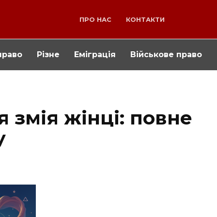
ПРО НАС
КОНТАКТИ
право
Різне
Еміграція
Військове право
я змія жінці: повне
у