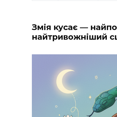
Змія кусає — найп
найтривожніший с