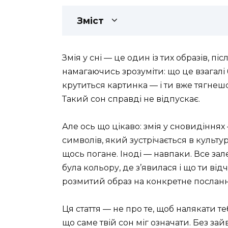
Зміст
Змія у сні — це один із тих образів, п
намагаючись зрозуміти: що це взагалі 
крутиться картинка — і ти вже тягнеш
Такий сон справді не відпускає.
Але ось що цікаво: змія у сновидіння
символів, який зустрічається в культур
щось погане. Іноді — навпаки. Все зал
була кольору, де з’явилася і що ти ві
розмитий образ на конкретне посланн
Ця стаття — не про те, щоб налякати т
що саме твій сон міг означати. Без за