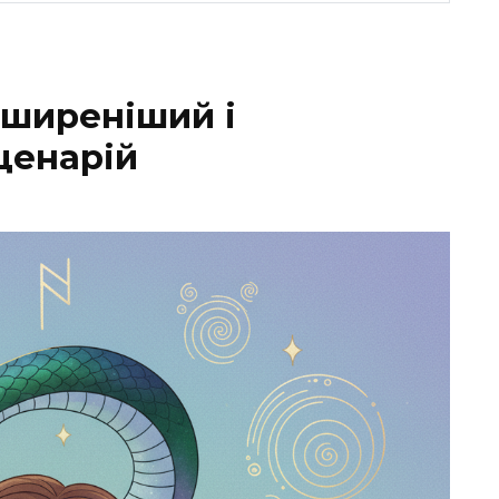
оширеніший і
ценарій