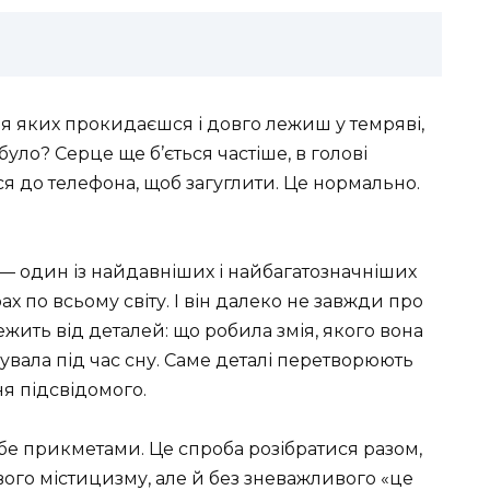
ісля яких прокидаєшся і довго лежиш у темряві,
було? Серце ще б’ється частіше, в голові
ся до телефона, щоб загуглити. Це нормально.
х — один із найдавніших і найбагатозначніших
ах по всьому світу. І він далеко не завжди про
ежить від деталей: що робила змія, якого вона
дчувала під час сну. Саме деталі перетворюють
я підсвідомого.
ебе прикметами. Це спроба розібратися разом,
йвого містицизму, але й без зневажливого «це