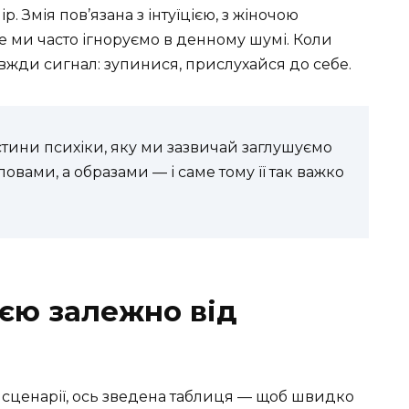
. Змія пов’язана з інтуїцією, з жіночою
е ми часто ігноруємо в денному шумі. Коли
авжди сигнал: зупинися, прислухайся до себе.
частини психіки, яку ми зазвичай заглушуємо
овами, а образами — і саме тому її так важко
ією залежно від
 сценарії, ось зведена таблиця — щоб швидко