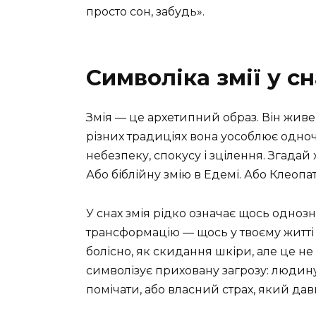
просто сон, забудь».
Символіка змії у с
Змія — це архетипний образ. Він живе 
різних традиціях вона уособлює одноч
небезпеку, спокусу і зцілення. Згада
Або біблійну змію в Едемі. Або Клеоп
У снах змія рідко означає щось однозн
трансформацію — щось у твоєму житті 
болісно, як скидання шкіри, але це не
символізує приховану загрозу: людину
помічати, або власний страх, який дав