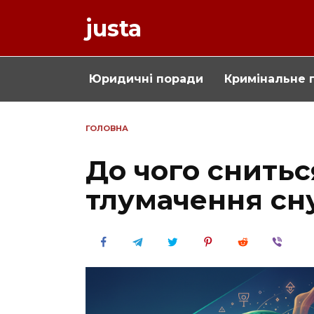
Перейти
justa
до
вмісту
Юридичні поради
Кримінальне 
ГОЛОВНА
До чого снитьс
тлумачення сн