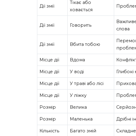
Тікає або
Дії змії
Проблем
ховається
Важливе
Дії змії
Говорить
слова
Перемог
Дії змії
Вбита тобою
пробле
Місце дії
Вдома
Конфлік
Місце дії
У воді
Глибокі 
Місце дії
У траві або лісі
Прихова
Місце дії
У ліжку
Проблем
Розмір
Велика
Серйозн
Розмір
Маленька
Дрібні і
Кількість
Багато змій
Складне