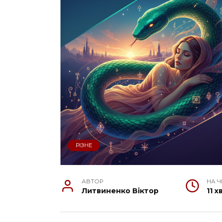
РІЗНЕ
АВТОР
НА 
Литвиненко Віктор
11 х