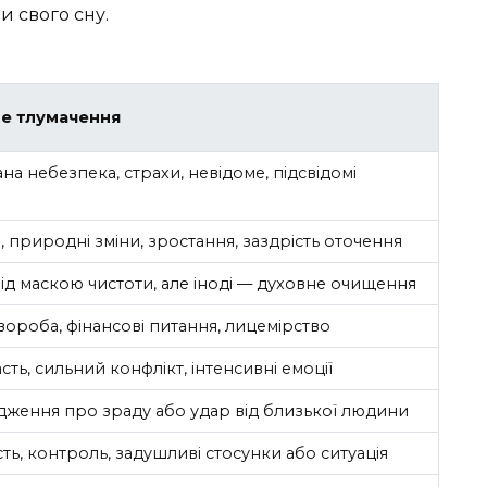
и свого сну.
е тлумачення
а небезпека, страхи, невідоме, підсвідомі
 природні зміни, зростання, заздрість оточення
ід маскою чистоти, але іноді — духовне очищення
вороба, фінансові питання, лицемірство
ть, сильний конфлікт, інтенсивні емоції
ження про зраду або удар від близької людини
ть, контроль, задушливі стосунки або ситуація