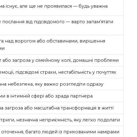
а існує, але ще не проявилася — будь уважна
 послання від підсвідомого — варто запам’ятати
а над ворогом або обставинами, вирішення
ми
т або загроза у сімейному колі, домашні проблеми
емоції, підсвідомі страхи, нестабільність у почуттях
на небезпека, яку важко розгледіти одразу
и в інтимній сфері або зрада партнера
а загроза або масштабна трансформація в житті
нтриги, незначна неприємність, яку легко подолати
 оточення, багато людей із прихованими намірами