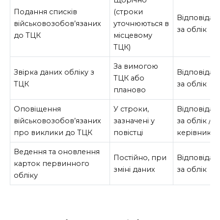
Щорічно
Подання списків
(строки
Відповідал
військовозобов’язаних
уточнюються в
за облік
до ТЦК
місцевому
ТЦК)
За вимогою
Звірка даних обліку з
Відповідал
ТЦК або
ТЦК
за облік
планово
Оповіщення
У строки,
Відповідал
військовозобов’язаних
зазначені у
за облік /
про виклики до ТЦК
повістці
керівник
Ведення та оновлення
Постійно, при
Відповідал
карток первинного
зміні даних
за облік
обліку