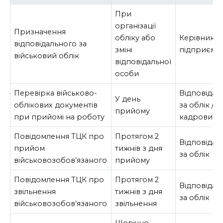
При
організації
Призначення
обліку або
Керівник
відповідального за
зміні
підприємс
військовий облік
відповідальної
особи
Перевірка військово-
Відповідал
У день
облікових документів
за облік /
прийому
при прийомі на роботу
кадровик
Повідомлення ТЦК про
Протягом 2
Відповідал
прийом
тижнів з дня
за облік
військовозобов’язаного
прийому
Повідомлення ТЦК про
Протягом 2
Відповідал
звільнення
тижнів з дня
за облік
військовозобов’язаного
звільнення