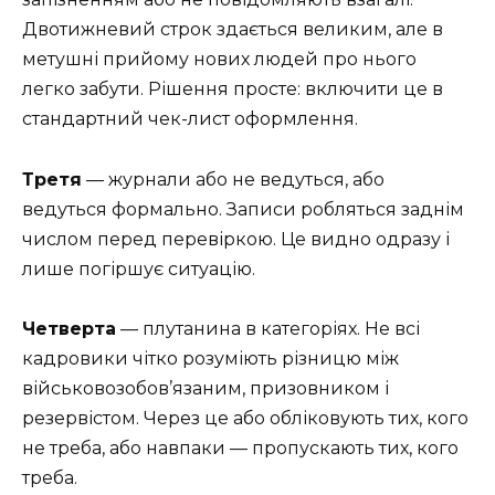
Двотижневий строк здається великим, але в
метушні прийому нових людей про нього
легко забути. Рішення просте: включити це в
стандартний чек-лист оформлення.
Третя
— журнали або не ведуться, або
ведуться формально. Записи робляться заднім
числом перед перевіркою. Це видно одразу і
лише погіршує ситуацію.
Четверта
— плутанина в категоріях. Не всі
кадровики чітко розуміють різницю між
військовозобов’язаним, призовником і
резервістом. Через це або обліковують тих, кого
не треба, або навпаки — пропускають тих, кого
треба.