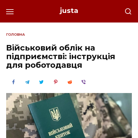
Перейти
justa
до
вмісту
ГОЛОВНА
Військовий облік на
підприємстві: інструкція
для роботодавця