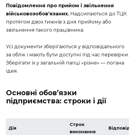
Повідомлення про прийом і звільнення
військовозобов’язаних.
Надсилаються до ТЦК
протягом двох тижнів з дня прийому або
звільнення такого працівника.
Усі документи зберігаються у відповідального
за облік і мають бути доступні під час перевірки.
Зберігати їх у загальній папці «різне» — погана
ідея.
Основні обов’язки
підприємства: строки і дії
Строк
Дія
Відповіда
виконання